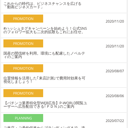
これからの時代は、ビジネスチャンスを広げる
「動画ビジネスカード」
PROMOTION
2020/11/20
#ハッシュタグキャンペーンを始めよう！公式SNS
のフォロワー拡大も二次的拡散もこれにお任せ。
PROMOTION
2020/11/20
国産の間伐材を利用。環境にも配慮したノベルテ
ィのご案内
PROMOTION
2020/08/07
位置情報を活用した｢来店計測｣で費用対効果を可
視化しましょう！
PROMOTION
2020/08/06
【パチンコ業界特化型WEB広告】P-WORLD閲覧ユ
ーザーへ広告配信できる｢ＰＤＮ｣のご案内
PLANNING
2020/07/22
ご来店・ご予約促進からブランディングまで。洗