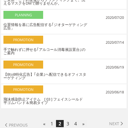
えるマスクをDMで贈りませんか。
PLANNING
2020/07/20
位置情報を基に広告配信する｢ジオターゲティング
広告」
PROMOTION
2020/07/14
手で触れずに押せる｢アルコール消毒液設置台｣の
ご案内
PROMOTION
2020/06/19
【BtoB特化広告】｢企業｣へ配信できるオフィスタ
ーゲティング
PROMOTION
2020/06/18
飛沫感染防止アイテム [ 03 ] フェイスシールド
平ゴムバンド＆簡易タイプ
«
1
2
3
4
»
NEXT
PREVIOUS