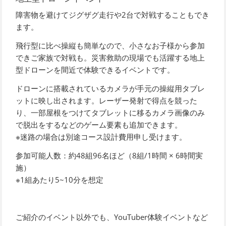
障害物を避けてジグザグ走行や2台で対戦することもでき
ます。
飛行型に比べ操縦も簡単なので、小さなお子様から参加
できご家族で対戦も。災害救助の現場でも活躍する地上
型ドローンを間近で体験できるイベントです。
ドローンに搭載されているカメラが手元の操縦用タブレ
ットに映し出されます。レーザー発射で得点を競った
り、一部屋根をつけてタブレットに移るカメラ画像のみ
で脱出をするなどのゲーム要素も追加できます。
※迷路の場合は別途コース設計費用申し受けます。
参加可能人数：約48組96名ほど（8組/1時間 × 6時間実
施）
※1組あたり5~10分を想定
ご紹介のイベント以外でも、YouTuber体験イベントなど