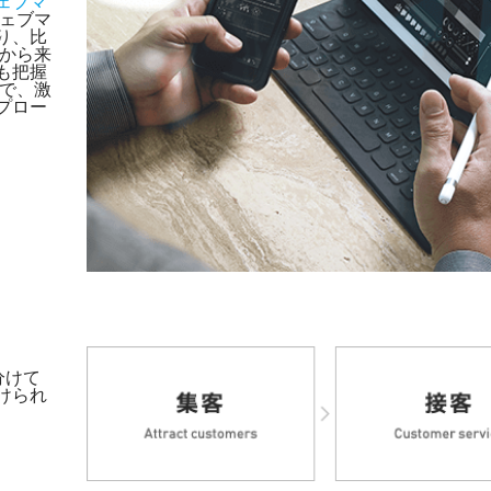
ェブマ
ェブマ
り、比
こから来
も把握
能で、激
プロー
分けて
けられ