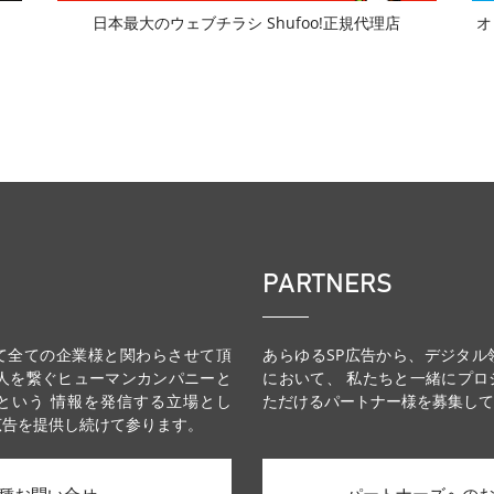
日本最大のウェブチラシ Shufoo!正規代理店
オ
PARTNERS
て全ての企業様と関わらさせて頂
あらゆるSP広告から、デジタル
と人を繋ぐヒューマンカンパニーと
において、 私たちと一緒にプロ
という 情報を発信する立場とし
ただけるパートナー様を募集し
広告を提供し続けて参ります。
パートナーズへの