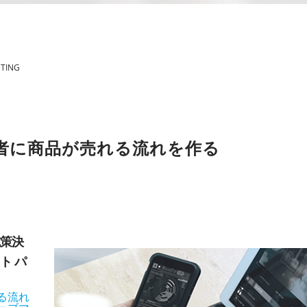
TING
者に
商品が売れる流れを作る
施策決
ト パ
る流れ