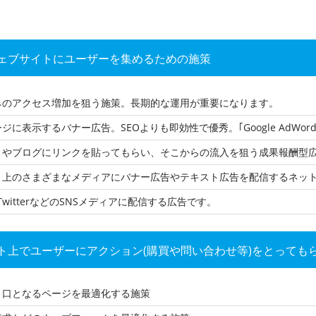
ェブサイトにユーザーを集めるための施策
らのアクセス増加を狙う施策。長期的な運用が重要になります。
に表示するバナー広告。SEOよりも即効性で優秀。｢Google AdWord
トやブログにリンクを貼ってもらい、そこからの流入を狙う成果報酬型
上のさまざまなメディアにバナー広告やテキスト広告を配信するネットワークの
kやTwitterなどのSNSメディアに配信する広告です。
ト上でユーザーにアクション(購買や問い合わせ等)をとっても
り口となるページを最適化する施策